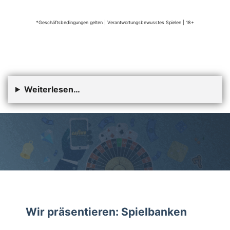
*Geschäftsbedingungen gelten | Verantwortungsbewusstes Spielen | 18+
Weiterlesen…
Wir präsentieren: Spielbanken