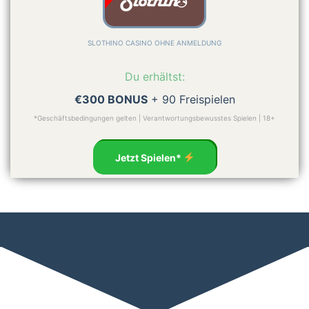
SLOTHINO CASINO OHNE ANMELDUNG
Du erhältst:
€300 BONUS
+ 90 Freispielen
*Geschäftsbedingungen gelten | Verantwortungsbewusstes Spielen | 18+
Jetzt Spielen*