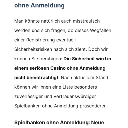
ohne Anmeldung
Man könnte natürlich auch misstrauisch
werden und sich fragen, ob dieses Wegfallen
einer Registrierung eventuell
Sicherheitsrisiken nach sich zieht. Doch wir
können Sie beruhigen:
Die Sicherheit wird in
einem seriösen Casino ohne Anmeldung
nicht beeinträchtigt
. Nach aktuellem Stand
können wir Ihnen eine Liste besonders
zuverlässiger und vertrauenswürdiger
Spielbanken ohne Anmeldung präsentieren.
Spielbanken ohne Anmeldung: Neue