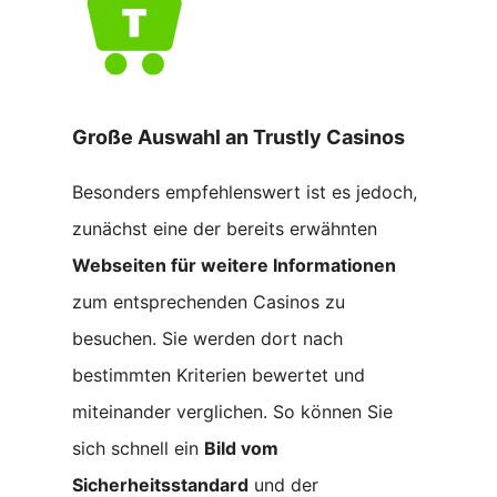
Große Auswahl an Trustly Casinos
Besonders empfehlenswert ist es jedoch,
zunächst eine der bereits erwähnten
Webseiten für weitere Informationen
zum entsprechenden Casinos zu
besuchen. Sie werden dort nach
bestimmten Kriterien bewertet und
miteinander verglichen. So können Sie
sich schnell ein
Bild vom
Sicherheitsstandard
und der