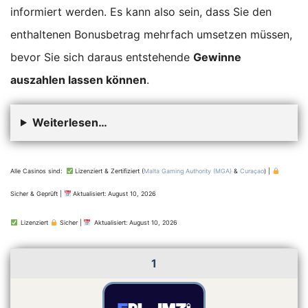
informiert werden. Es kann also sein, dass Sie den
enthaltenen Bonusbetrag mehrfach umsetzen müssen,
bevor Sie sich daraus entstehende
Gewinne
auszahlen lassen können
.
Weiterlesen…
Alle Casinos sind:
Lizenziert & Zertifiziert (
Malta Gaming Authority (MGA)
&
Curaçao
) |
Sicher & Geprüft |
Aktualisiert: August 10, 2026
Lizenziert
Sicher |
Aktualisiert: August 10, 2026
1