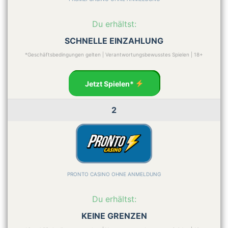
Du erhältst:
SCHNELLE EINZAHLUNG
*Geschäftsbedingungen gelten | Verantwortungsbewusstes Spielen | 18+
Jetzt Spielen*
2
PRONTO CASINO OHNE ANMELDUNG
Du erhältst:
KEINE GRENZEN