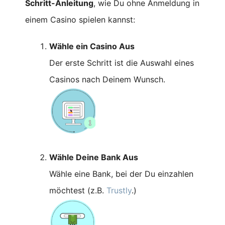
Schritt-Anleitung
, wie Du ohne Anmeldung in
einem Casino spielen kannst:
Wähle ein Casino Aus
Der erste Schritt ist die Auswahl eines
Casinos nach Deinem Wunsch.
Wähle Deine Bank Aus
Wähle eine Bank, bei der Du einzahlen
möchtest (z.B.
Trustly
.)