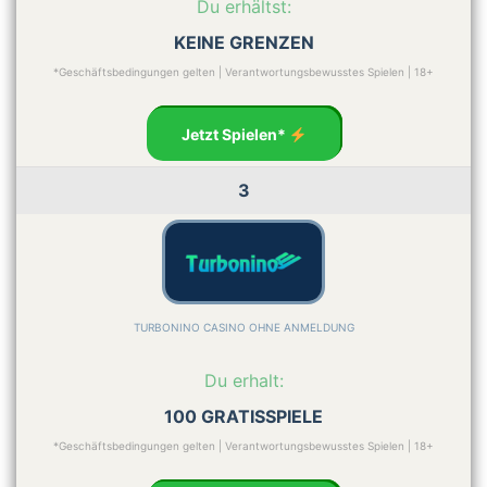
Du erhältst:
KEINE GRENZEN
*Geschäftsbedingungen gelten | Verantwortungsbewusstes Spielen | 18+
Jetzt Spielen*
3
TURBONINO CASINO OHNE ANMELDUNG
Du erhalt:
100 GRATISSPIELE
*Geschäftsbedingungen gelten | Verantwortungsbewusstes Spielen | 18+