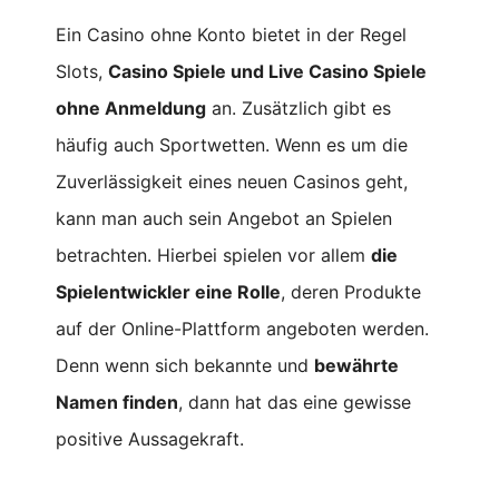
Ein Casino ohne Konto bietet in der Regel
Slots,
Casino Spiele und Live Casino Spiele
ohne Anmeldung
an. Zusätzlich gibt es
häufig auch Sportwetten. Wenn es um die
Zuverlässigkeit eines neuen Casinos geht,
kann man auch sein Angebot an Spielen
betrachten. Hierbei spielen vor allem
die
Spielentwickler eine Rolle
, deren Produkte
auf der Online-Plattform angeboten werden.
Denn wenn sich bekannte und
bewährte
Namen finden
, dann hat das eine gewisse
positive Aussagekraft.