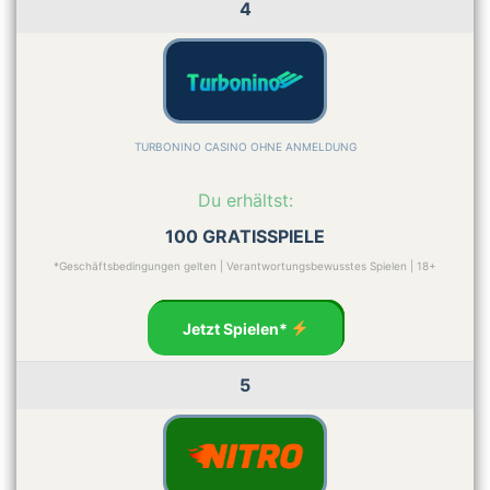
4
TURBONINO CASINO OHNE ANMELDUNG
Du erhältst:
100 GRATISSPIELE
*Geschäftsbedingungen gelten | Verantwortungsbewusstes Spielen | 18+
Jetzt Spielen*
5